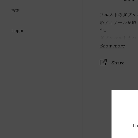
PCP
ウエストのダブル
のディテールを取
す。
Login
ダブルベルトのバ
ラシカルな雰囲気
Show more
合わせるアイテム
Share
もキレイめにも着
のダブルベルトで
【サイズ】
スカート丈：70c
ウェスト寸：64c
す
※モデル身長は16
Th
【素材】