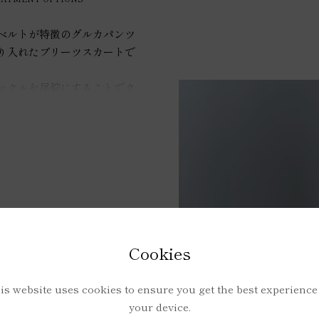
ベルトが特徴のグルカパンツ
り入れたプリーツスカートで
ックルを尾錠にすることでク
に仕立てています。
を選ばないのでカジュアルに
ることができます。ウエスト
サイズ調整も可能です。
〜70c（ベルトで調節ができま
Cookies
3ｃｍ
is website uses cookies to ensure you get the best experience
your device.