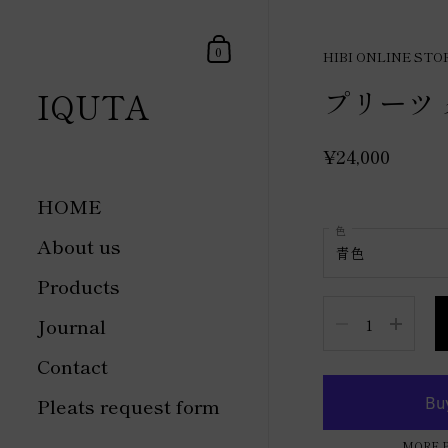
Skip to content
Shopping Cart
0
HIBI ONLINE STO
プリーツ
IQUTA
¥24,000
HOME
色
About us
Products
Quantity
Journal
Contact
Pleats request form
MORE 