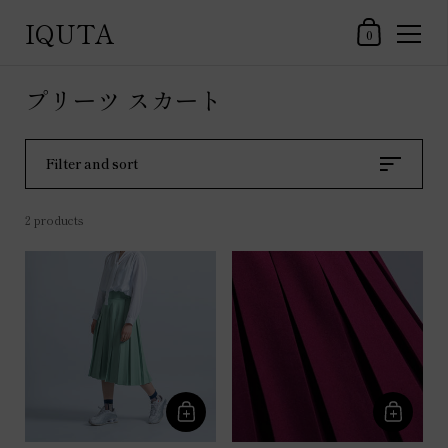
IQUTA
Shopping Car
0
Skip to content
プリーツ スカート
Filter and sort
2 products