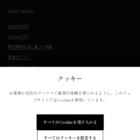
裏地について
アウトドア用アウターの表地として使用する耐水圧8,000mmレベル
FIRST MENU
の防水・透湿生地（ナイロン 100％）を使用しています。
手触りの良いソフトな風合いとマスクを出し入れしやすいストレッ
About HIBI
チ性のある生地です。
Contact Us
形状について
特定商取引法に基づく表記
立体形状のマスクはもちろん、不織布のマスク等でもご利用いただ
返金ポリシー
けます。
三つ折り形状になっている事で、予備のマスクと二枚を収める事が
プライバシーポリシー
出来ます。
クッキー
利用規約
取扱に関するご注意
お客様が当社のデバイスで最高の体験を得られるように、このウェ
・お洗濯はネットに入れて中性洗剤をご利用ください。
ブサイトではCookieを使用しています。
・漂白処理はできません。
・タンブラー乾燥はお避け下さい。
・日陰での陰干しを推奨しています。
すべてのCookieを受け入れる
・アイロンご使用の際は150度を限度としてご使用ください。
著作権 © 2026
IQUTA
. Powered by Shopify
すべてのクッキーを拒否する