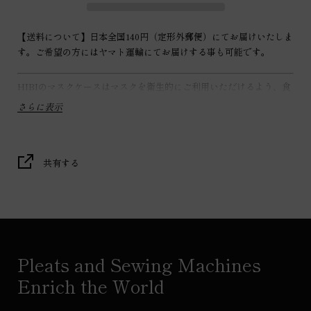
【送料について】日本全国140円（定形外郵便）にてお届けいたしま
す。ご希望の方にはヤマト運輸にてお届けする事も可能です。
HIBIのマスクケースはマスクを衛生的にご利用いただけるよう、食
事の時や屋外などでマスクを脱着する時に
マスク本体を手で触れる
さらに表示
ことなく出し入れの出来るマスクケースです。
バッグやポケットに入れておく事はもちろん、カラビナ等を使用し
てバッグなどにぶら下げてもご利用いただけるよう、収納時にマス
クがズレにくい構造となっています。
共有する
使用後は衣類用の除菌スプレーなどで簡単に拭き取る事ができるよ
う、裏地にはアウトドア用のアウター等に使用する防水生地を使用
しています。
表地について
Pleats and Sewing Machines
コットンリネン（コットン 70%、リネン 30%）のふんわりとした質
Enrich the World
感の温もりある生地を使用しています。